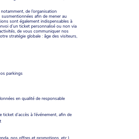
, notamment, de l’organisation
ées susmentionnées afin de mener au
ations sont également indispensables à
envoi d’un ticket personnalisé ou non via
activités, de vous communiquer nos
re stratégie globale : âge des visiteurs,
nos parkings
données en qualité de responsable
ticket d’accès à l’événement, afin de
t
nda, nos offres et promotions, etc.)