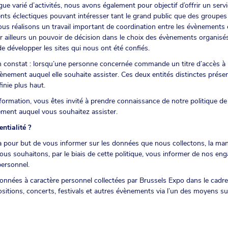
ogue varié d’activités, nous avons également pour objectif d’offrir un ser
nts éclectiques pouvant intéresser tant le grand public que des groupes 
nous réalisons un travail important de coordination entre les évènements e
r ailleurs un pouvoir de décision dans le choix des évènements organisé
e développer les sites qui nous ont été confiés.
un constat : lorsqu’une personne concernée commande un titre d’accès à u
vènement auquel elle souhaite assister. Ces deux entités distinctes prés
inie plus haut.
formation, vous êtes invité à prendre connaissance de notre politique de c
ènement auquel vous souhaitez assister.
ntialité ?
é a pour but de vous informer sur les données que nous collectons, la ma
Nous souhaitons, par le biais de cette politique, vous informer de nos en
personnel.
données à caractère personnel collectées par Brussels Expo dans le cadre d
ositions, concerts, festivals et autres évènements via l’un des moyens su