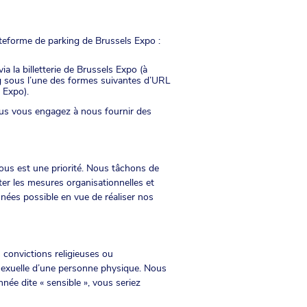
teforme de parking de Brussels Expo :
 la billetterie de Brussels Expo (à
g sous l’une des formes suivantes d’URL
 Expo).
us vous engagez à nous fournir des
ous est une priorité. Nous tâchons de
ter les mesures organisationnelles et
nées possible en vue de réaliser nos
s convictions religieuses ou
 sexuelle d’une personne physique. Nous
née dite « sensible », vous seriez