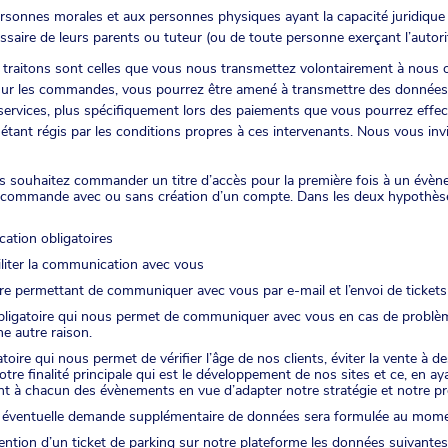
ersonnes morales et aux personnes physiques ayant la capacité juridique 
ssaire de leurs parents ou tuteur (ou de toute personne exerçant l’autorit
traitons sont celles que vous nous transmettez volontairement à nous o
 sur les commandes, vous pourrez être amené à transmettre des données
 services, plus spécifiquement lors des paiements que vous pourrez effe
t étant régis par les conditions propres à ces intervenants. Nous vous inv
 souhaitez commander un titre d’accès pour la première fois à un évène
 commande avec ou sans création d’un compte. Dans les deux hypothèses
ation obligatoires
iliter la communication avec vous
re permettant de communiquer avec vous par e-mail et l’envoi de tickets
igatoire qui nous permet de communiquer avec vous en cas de problème
e autre raison.
toire qui nous permet de vérifier l’âge de nos clients, éviter la vente à
notre finalité principale qui est le développement de nos sites et ce, en a
nt à chacun des évènements en vue d’adapter notre stratégie et notre 
oute éventuelle demande supplémentaire de données sera formulée au mome
ntion d’un ticket de parking sur notre plateforme les données suivantes