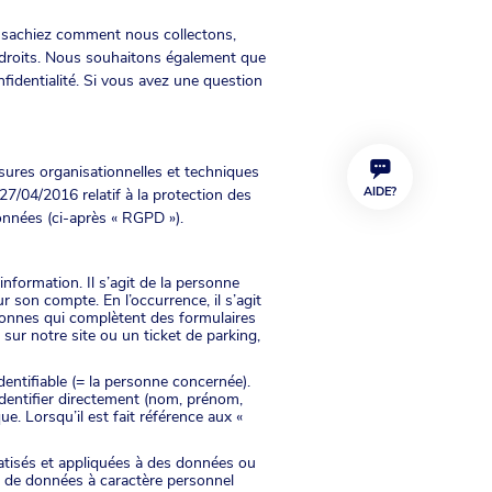
us sachiez comment nous collectons,
 droits. Nous souhaitons également que
nfidentialité. Si vous avez une question
esures organisationnelles et techniques
AIDE?
/04/2016 relatif à la protection des
onnées (ci-après « RGPD »).
nformation. Il s’agit de la personne
 son compte. En l’occurrence, il s’agit
sonnes qui complètent des formulaires
sur notre site ou un ticket de parking,
entifiable (= la personne concernée).
identifier directement (nom, prénom,
. Lorsqu’il est fait référence aux «
atisés et appliquées à des données ou
n de données à caractère personnel