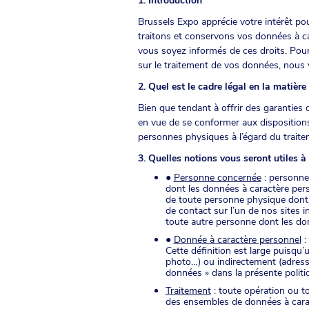
1. Introduction
Brussels Expo apprécie votre intérêt po
traitons et conservons vos données à c
vous soyez informés de ces droits. Pour 
sur le traitement de vos données, nous 
2. Quel est le cadre légal en la matière 
Bien que tendant à offrir des garanties 
en vue de se conformer aux disposition
personnes physiques à l’égard du traitem
3. Quelles notions vous seront utiles à
●
Personne concernée
: personne 
dont les données à caractère perso
de toute personne physique dont l
de contact sur l’un de nos sites i
toute autre personne dont les d
●
Donnée à caractère personnel
:
Cette définition est large puisqu
photo…) ou indirectement (adresse
données » dans la présente politi
Traitement
: toute opération ou t
des ensembles de données à caract