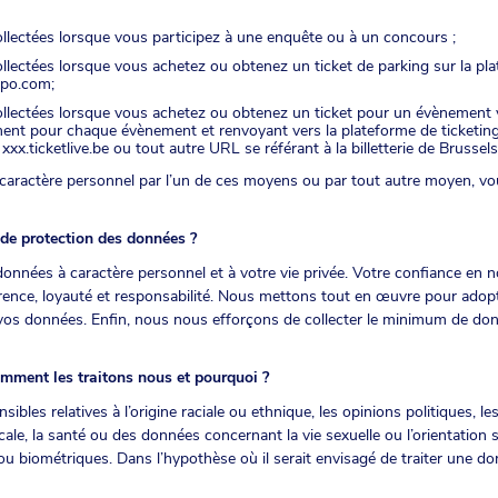
llectées lorsque vous participez à une enquête ou à un concours ;
lectées lorsque vous achetez ou obtenez un ticket de parking sur la pla
expo.com
;
lectées lorsque vous achetez ou obtenez un ticket pour un évènement via
ement pour chaque évènement et renvoyant vers la plateforme de ticketin
xx.ticketlive.be ou tout autre URL se référant à la billetterie de Brussels
ractère personnel par l’un de ces moyens ou par tout autre moyen, vo
 de protection des données ?
nnées à caractère personnel et à votre vie privée. Votre confiance en n
parence, loyauté et responsabilité. Nous mettons tout en œuvre pour adop
vos données. Enfin, nous nous efforçons de collecter le minimum de don
mment les traitons nous et pourquoi ?
bles relatives à l’origine raciale ou ethnique, les opinions politiques, le
ale, la santé ou des données concernant la vie sexuelle ou l’orientation
 biométriques. Dans l’hypothèse où il serait envisagé de traiter une don