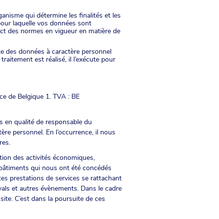
anisme qui détermine les finalités et les
pour laquelle vos données sont
spect des normes en vigueur en matière de
ite des données à caractère personnel
aitement est réalisé, il l’exécute pour
ace de Belgique 1. TVA : BE
es en qualité de responsable du
ère personnel. En l’occurrence, il nous
res.
tion des activités économiques,
rs bâtiments qui nous ont été concédés
tes prestations de services se rattachant
ivals et autres évènements. Dans le cadre
site. C’est dans la poursuite de ces