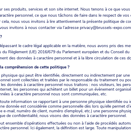
ur ses produits, services et son site internet. Nous tenons à ce que vo
aractère personnel, ce que nous tâchons de faire dans le respect de vos
cela, nous vous invitons à lire attentivement la présente politique de co
vous invitons à nous contacter via l’adresse
privacy@brussels-expo.com
?
dépassant le cadre légal applicable en la matière, nous avons pris des m
s du Règlement (UE) 2016/679 du Parlement européen et du Conseil du 27
ent des données à caractère personnel et à la libre circulation de ces d
 la compréhension de cette politique ?
physique qui peut être identifiée, directement ou indirectement par une i
nnel sont collectées et traitées par le responsable du traitement ou pour
es données à caractère personnel nous traitons : nos visiteurs, les per
nternet, les personnes qui achètent un billet pour un évènement organisé 
onnées à caractère personnel nous sont communiquées, etc.
 toute information se rapportant à une personne physique identifiée ou id
’une donnée est considérée comme personnelle dès lors qu’elle permet d’
 e-mail, numéro de client, numéro d’employé, etc.) une personne physique
que de confidentialité, nous visons des données à caractère personnel.
out ensemble d’opérations effectuées ou non à l’aide de procédés autom
ère personnel. Ici également, la définition est large. Toute manipulatio