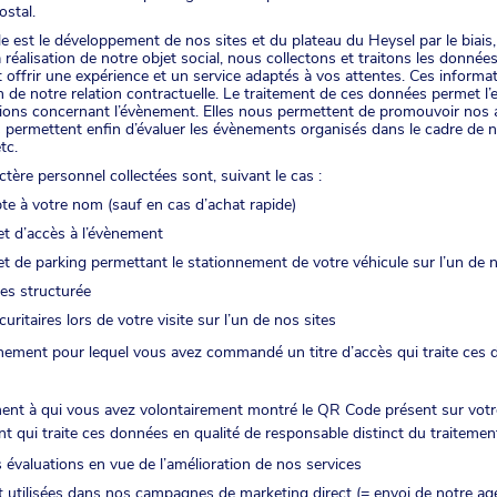
stal.
le est le développement de nos sites et du plateau du Heysel par le biais
 réalisation de notre objet social, nous collectons et traitons les donn
 offrir une expérience et un service adaptés à vos attentes. Ces inform
ion de notre relation contractuelle. Le traitement de ces données permet l’
ions concernant l’évènement. Elles nous permettent de promouvoir nos 
 permettent enfin d’évaluer les évènements organisés dans le cadre de not
tc.
tère personnel collectées sont, suivant le cas :
te à votre nom (sauf en cas d’achat rapide)
et d’accès à l’évènement
ket de parking permettant le stationnement de votre véhicule sur l’un de 
es structurée
uritaires lors de votre visite sur l’un de nos sites
nement pour lequel vous avez commandé un titre d’accès qui traite ces 
nt à qui vous avez volontairement montré le QR Code présent sur votre 
sant qui traite ces données en qualité de responsable distinct du traitemen
 évaluations en vue de l’amélioration de nos services
 utilisées dans nos campagnes de marketing direct (= envoi de notre age