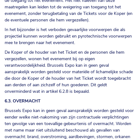
de toegang tot het evenement. Het niet naleven van deze
maatregelen kan leiden tot de weigering van toegang tot het
evenement, zonder terugbetaling van de Tickets voor de Koper (en
de eventuele personen die hem vergezellen).
In het bijzonder is het verboden gevaarlijke voorwerpen die als
projectiel kunnen worden gebruikt en pyrotechnische voorwerpen
mee te brengen naar het evenement.
De Koper of de houder van het Ticket en de personen die hem
vergezellen, wonen het evenement bij op eigen
verantwoordelijkheid. Brussels Expo kan in geen geval
aansprakelijk worden gesteld voor materiële of lichamelijke schade
die door de Koper of de houder van het Ticket wordt toegebracht
aan derden of aan zichzelf of hun goederen. Dit geldt
onverminderd wat in artikel 6.2.8 is bepaald.
6.3. OVERMACHT
Brussels Expo kan in geen geval aansprakelijk worden gesteld voor
eender welke niet-nakoming van zijn contractuele verplichtingen
ten gevolge van een toevallige gebeurtenis of overmacht. Worden
met name maar niet uitsluitend beschouwd als gevallen van
overmacht: brand, overstroming, aardbevingen, stormen, orkanen