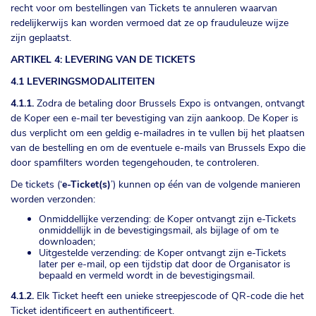
recht voor om bestellingen van Tickets te annuleren waarvan
redelijkerwijs kan worden vermoed dat ze op frauduleuze wijze
zijn geplaatst.
ARTIKEL 4: LEVERING VAN DE TICKETS
4.1 LEVERINGSMODALITEITEN
4.1.1.
Zodra de betaling door Brussels Expo is ontvangen, ontvangt
de Koper een e-mail ter bevestiging van zijn aankoop. De Koper is
dus verplicht om een geldig e-mailadres in te vullen bij het plaatsen
van de bestelling en om de eventuele e-mails van Brussels Expo die
door spamfilters worden tegengehouden, te controleren.
De tickets (‘
e-Ticket(s)
’) kunnen op één van de volgende manieren
worden verzonden:
Onmiddellijke verzending: de Koper ontvangt zijn e-Tickets
onmiddellijk in de bevestigingsmail, als bijlage of om te
downloaden;
Uitgestelde verzending: de Koper ontvangt zijn e-Tickets
later per e-mail, op een tijdstip dat door de Organisator is
bepaald en vermeld wordt in de bevestigingsmail.
4.1.2.
Elk Ticket heeft een unieke streepjescode of QR-code die het
Ticket identificeert en authentificeert.