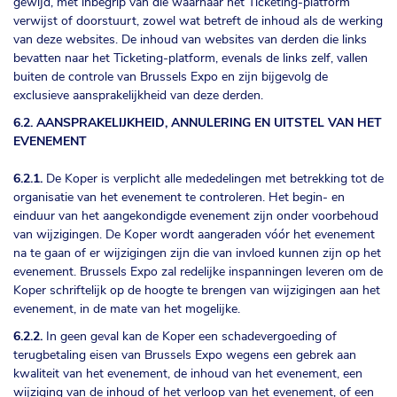
gewijd, met inbegrip van die waarnaar het Ticketing-platform
verwijst of doorstuurt, zowel wat betreft de inhoud als de werking
van deze websites. De inhoud van websites van derden die links
bevatten naar het Ticketing-platform, evenals de links zelf, vallen
buiten de controle van Brussels Expo en zijn bijgevolg de
exclusieve aansprakelijkheid van deze derden.
6.2. AANSPRAKELIJKHEID, ANNULERING EN UITSTEL VAN HET
EVENEMENT
6.2.1.
De Koper is verplicht alle mededelingen met betrekking tot de
organisatie van het evenement te controleren. Het begin- en
einduur van het aangekondigde evenement zijn onder voorbehoud
van wijzigingen. De Koper wordt aangeraden vóór het evenement
na te gaan of er wijzigingen zijn die van invloed kunnen zijn op het
evenement. Brussels Expo zal redelijke inspanningen leveren om de
Koper schriftelijk op de hoogte te brengen van wijzigingen aan het
evenement, in de mate van het mogelijke.
6.2.2.
In geen geval kan de Koper een schadevergoeding of
terugbetaling eisen van Brussels Expo wegens een gebrek aan
kwaliteit van het evenement, de inhoud van het evenement, een
wijziging van de inhoud of het verloop van het evenement, of een