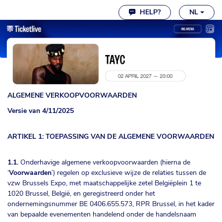
Cookie instellingen
HELP?
NL
ALGEMENE VERKOOPVOORWAARDEN
Versie van 4/11/2025
ARTIKEL 1: TOEPASSING VAN DE ALGEMENE VOORWAARDEN
1.1.
Onderhavige algemene verkoopvoorwaarden (hierna de
‘
Voorwaarden
’) regelen op exclusieve wijze de relaties tussen de
vzw Brussels Expo, met maatschappelijke zetel Belgiëplein 1 te
1020 Brussel, België, en geregistreerd onder het
ondernemingsnummer BE 0406.655.573, RPR Brussel, in het kader
van bepaalde evenementen handelend onder de handelsnaam