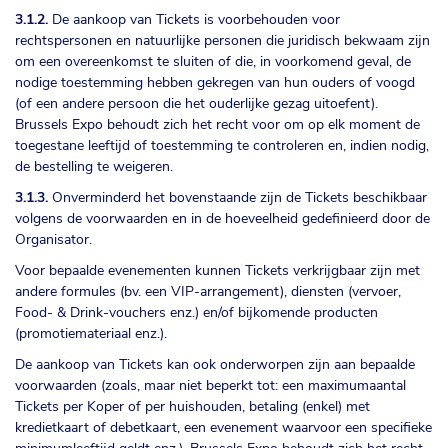
3.1.2.
De aankoop van Tickets is voorbehouden voor
rechtspersonen en natuurlijke personen die juridisch bekwaam zijn
om een overeenkomst te sluiten of die, in voorkomend geval, de
nodige toestemming hebben gekregen van hun ouders of voogd
(of een andere persoon die het ouderlijke gezag uitoefent).
Brussels Expo behoudt zich het recht voor om op elk moment de
toegestane leeftijd of toestemming te controleren en, indien nodig,
de bestelling te weigeren.
3.1.3.
Onverminderd het bovenstaande zijn de Tickets beschikbaar
volgens de voorwaarden en in de hoeveelheid gedefinieerd door de
Organisator.
Voor bepaalde evenementen kunnen Tickets verkrijgbaar zijn met
andere formules (bv. een VIP-arrangement), diensten (vervoer,
Food- & Drink-vouchers enz.) en/of bijkomende producten
(promotiemateriaal enz.).
De aankoop van Tickets kan ook onderworpen zijn aan bepaalde
voorwaarden (zoals, maar niet beperkt tot: een maximumaantal
Tickets per Koper of per huishouden, betaling (enkel) met
kredietkaart of debetkaart, een evenement waarvoor een specifieke