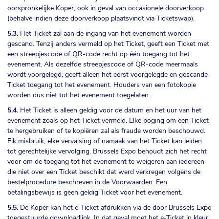
oorspronkelijke Koper, ook in geval van occasionele doorverkoop
(behalve indien deze doorverkoop plaatsvindt via Ticketswap).
5.3.
Het Ticket zal aan de ingang van het evenement worden
gescand. Tenzij anders vermeld op het Ticket, geeft een Ticket met
een streepjescode of QR-code recht op één toegang tot het
evenement. Als dezelfde streepjescode of QR-code meermaals
wordt voorgelegd, geeft alleen het eerst voorgelegde en gescande
Ticket toegang tot het evenement. Houders van een fotokopie
worden dus niet tot het evenement toegelaten.
5.4.
Het Ticket is alleen geldig voor de datum en het uur van het
evenement zoals op het Ticket vermeld. Elke poging om een Ticket
te hergebruiken of te kopiëren zal als fraude worden beschouwd.
Elk misbruik, elke vervalsing of namaak van het Ticket kan leiden
tot gerechtelijke vervolging. Brussels Expo behoudt zich het recht
voor om de toegang tot het evenement te weigeren aan iedereen
die niet over een Ticket beschikt dat werd verkregen volgens de
bestelprocedure beschreven in de Voorwaarden. Een
betalingsbewijs is geen geldig Ticket voor het evenement.
5.5.
De Koper kan het e-Ticket afdrukken via de door Brussels Expo
toegestuurde downloadlink. In dat geval moet het e-Ticket in kleur