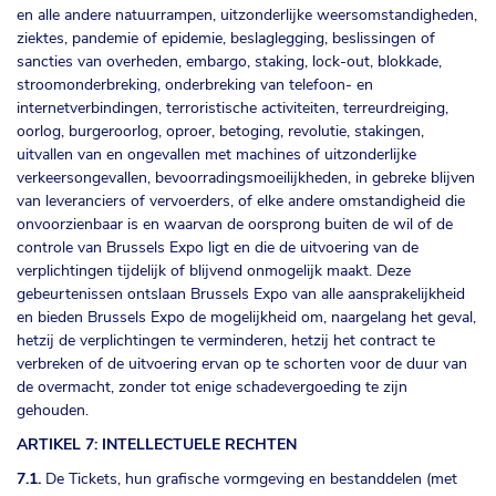
en alle andere natuurrampen, uitzonderlijke weersomstandigheden,
ziektes, pandemie of epidemie, beslaglegging, beslissingen of
sancties van overheden, embargo, staking, lock-out, blokkade,
stroomonderbreking, onderbreking van telefoon- en
internetverbindingen, terroristische activiteiten, terreurdreiging,
oorlog, burgeroorlog, oproer, betoging, revolutie, stakingen,
uitvallen van en ongevallen met machines of uitzonderlijke
verkeersongevallen, bevoorradingsmoeilijkheden, in gebreke blijven
van leveranciers of vervoerders, of elke andere omstandigheid die
onvoorzienbaar is en waarvan de oorsprong buiten de wil of de
controle van Brussels Expo ligt en die de uitvoering van de
verplichtingen tijdelijk of blijvend onmogelijk maakt. Deze
gebeurtenissen ontslaan Brussels Expo van alle aansprakelijkheid
en bieden Brussels Expo de mogelijkheid om, naargelang het geval,
hetzij de verplichtingen te verminderen, hetzij het contract te
verbreken of de uitvoering ervan op te schorten voor de duur van
de overmacht, zonder tot enige schadevergoeding te zijn
gehouden.
ARTIKEL 7: INTELLECTUELE RECHTEN
7.1.
De Tickets, hun grafische vormgeving en bestanddelen (met