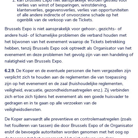
kan Brussels Expo niet aansprakelijk worden gesteld voor
verlies van winst of besparingen, winstderving,
klantenverlies, gegevensverlies, verlies van opportuniteiten
of alle andere indirecte of onvoorziene schade op het
ogenblik van de verkoop van de Tickets.
Brussels Expo is niet aansprakelijk voor gehoor-, gezichts- of
andere huid- of lichamelijke problemen die verband houden met
het bijwonen van het evenement waarop de Tickets betrekking
hebben, tenzij Brussels Expo ook optreedt als Organisator van het
evenement en deze problemen het gevolg zijn van een handeling of
nalatigheid van Brussels Expo.
6.2.9.
De Koper en de eventuele personen die hem vergezellen zijn
verplicht zich te houden aan de reglementen die van toepassing
zijn op het evenement en de zaal (huishoudelijke reglementen,
veiligheid, evacuatie, gezondheidsmaatregelen enz.). Zij verbinden
zich ertoe zich tijdens het evenement als een goede huisvader te
gedragen en in te gaan op alle verzoeken van de
veiligheidsdiensten.
De Koper aanvaardt alle preventieve en controlemaatregelen (zoals
het fouilleren van tassen) die door Brussels Expo of de Organisator
en/of de bevoegde autoriteiten worden genomen met het oog op